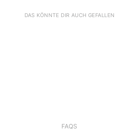
DAS KÖNNTE DIR AUCH GEFALLEN
KLAPPKARTE
*ALLES GUTE* MIT
MAUS
€3,50
FAQS