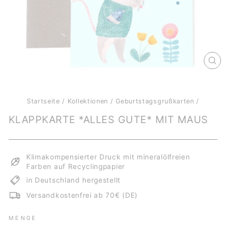
SCH
ES
Startseite
/
Kollektionen
/
Geburtstagsgrußkarten
/
KLAPPKARTE *ALLES GUTE* MIT MAUS
Klimakompensierter Druck mit mineralölfreien
Farben auf Recyclingpapier
in Deutschland hergestellt
Versandkostenfrei ab 70€ (DE)
MENGE