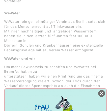
vorstellen:
WeWater
WeWater
, ein gemeinnütziger Verein aus Berlin, setzt sich
für das Menschenrecht auf Trinkwasser ein.
Mit ihren nachhaltigen und langlebigen Wasserfiltern
haben sie in den letzten fünf Jahren fast 100.000
Menschen in
Dörfern, Schulen und Krankenhäusern eine existenzielle
Lebensgrundlage mit sauberem Wasser ermöglicht.
WeWater und wir
Um mehr Bewusstsein zu schaffen und WeWater bei
ihrem Vorhaben zu
unterstützen, haben wir einen Print rund um das Thema
Wasserversorgung kreiert. Sowohl der Erlös durch den
Verkauf dieses Spendenprints als auch die Einnahmen
durch regelmäßige Spendenaktionen kommen WeWater
für die Realisierung ihres Projektes zu.
Durch deinen Kauf eines
Prints
erhalten Menschen
Zugang zu 2702 Litern sauberem Wasser.