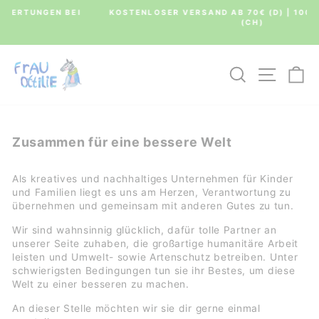
Direkt
I
KOSTENLOSER VERSAND AB 70€ (D) | 100€ (AT, LX) | 150€
zum
(CH)
Pause
Inhalt
Diashow
SUCHE
SEIT
E
Zusammen für eine bessere Welt
Als kreatives und nachhaltiges Unternehmen für Kinder
und Familien liegt es uns am Herzen, Verantwortung zu
übernehmen und gemeinsam mit anderen Gutes zu tun.
Wir sind wahnsinnig glücklich, dafür tolle Partner an
unserer Seite zuhaben, die großartige humanitäre Arbeit
leisten und Umwelt- sowie Artenschutz betreiben. Unter
schwierigsten Bedingungen tun sie ihr Bestes, um diese
Welt zu einer besseren zu machen.
An dieser Stelle möchten wir sie dir gerne einmal