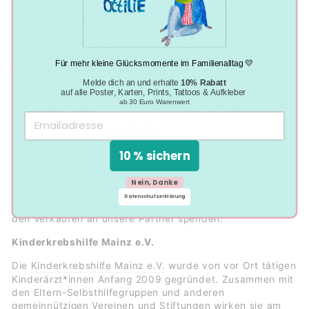
Ärzte ohne Grenzen
In Konfliktgebieten, nach Naturkatastrophen und
während Epidemien leisten
Ärzte ohne Grenzen
Für mehr kleine Glücksmomente im Familienalltag 💛
medizinische Hilfe für Millionen Menschen. Weder
Herkunft, politische Überzeugung, noch ethnische
Melde dich an und erhalte
10% Rabatt
auf alle Poster, Karten, Prints, Tattoos & Aufkleber
Zugehörigkeit spielen dabei eine Rolle,
ab 30 Euro Warenwert
alleine die medizinische Notlage ist entscheidend.
Ärzte ohne Grenzen und wir
Schon seit 2020 dürfen wir mit „Ärzte ohne Grenzen“
10 % sichern
zusammenarbeiten. Dazu veranstalten wir
wiederkehrende Spendenaktionen in der Adventszeit
Nein, Danke
sowie an unserem „Good Friday“, eine Gegenbewegung
Datenschutzerklärung
zum „Black Friday“, an dem wir 50% unserer Erlöse aus
den Verkäufen an unsere Partner spenden.
Kinderkrebshilfe Mainz e.V.
Die
Kinderkrebshilfe Mainz e.V.
wurde von vor Ort tätigen
Kinderärzt*innen Anfang 2009 gegründet. Zusammen mit
den Eltern-Selbsthilfegruppen und anderen
gemeinnützigen Vereinen und Stiftungen wirken sie am