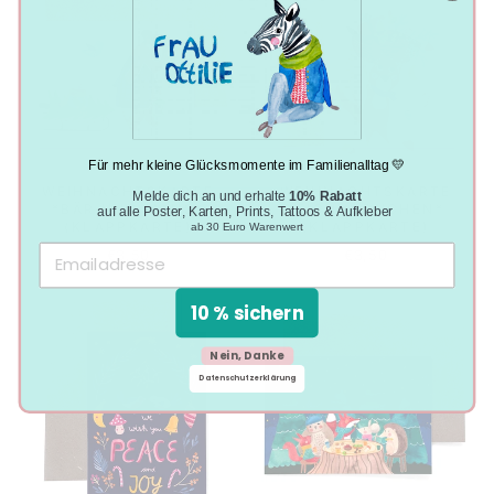
Für mehr kleine Glücksmomente im Familienalltag 💛
WEIHNACHTSKARTE
WEIHNACHTSKARTE
Melde dich an und erhalte
10% Rabatt
*BÄR UND MAUS*
*EICHHÖRNCHEN*
auf alle Poster, Karten, Prints, Tattoos & Aufkleber
(KLAPPKARTE)
(KLAPPKARTE)
ab 30 Euro Warenwert
€3,50
€3,50
10 % sichern
Nein, Danke
Datenschutzerklärung