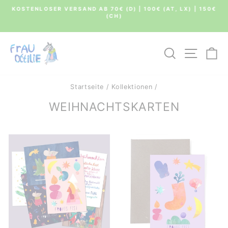
Direkt
KOSTENLOSER VERSAND AB 70€ (D) | 100€ (AT, LX) | 150€
zum
(CH)
Pause
Inhalt
Diashow
SUCHE
SEIT
E
Startseite
/
Kollektionen
/
WEIHNACHTSKARTEN