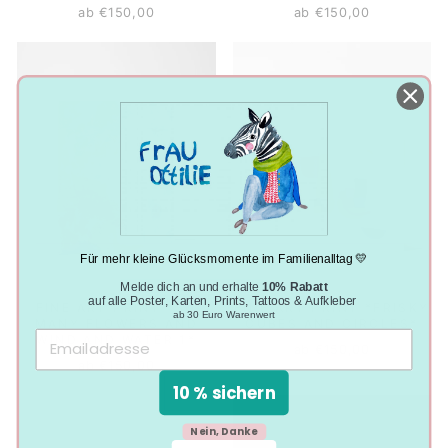
ab €150,00
ab €150,00
Für mehr kleine Glücksmomente im Familienalltag 💛
Melde dich an und erhalte
10% Rabatt
auf alle Poster, Karten, Prints, Tattoos & Aufkleber
FINE ART PRINT *SO
FINE ART PRINT *FRISKY
ab 30 Euro Warenwert
MANY FLOWERS AND
CUBES AND CIRCLES*
WIND AND WATER 1*
ab €150,00
ab €150,00
10 % sichern
Nein, Danke