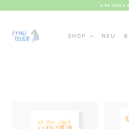
Direkt
4.99 VON 5 
zum
Inhalt
SHOP
NEU
B