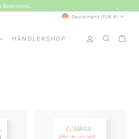
le Bewertungen.
WÄHRUNG
Deutschland (EUR €)
EINLOGGEN
SUCHE
EI
HÄNDLERSHOP