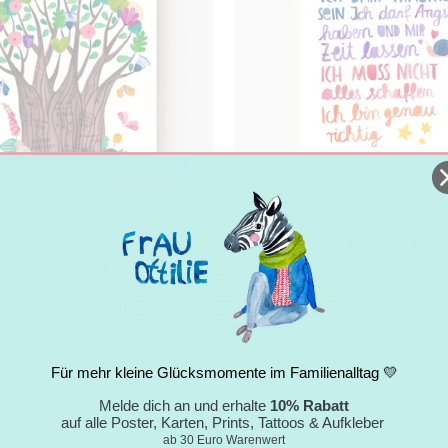
IRMATIONSPOSTER
PRINT A3 *AFFIRMATI
FIRMATIONSBAUM*
DARF...)
ab €17,90
€17,90
Für mehr kleine Glücksmomente im Familienalltag 💛
Melde dich an und erhalte
10% Rabatt
auf alle Poster, Karten, Prints, Tattoos & Aufkleber
ab 30 Euro Warenwert