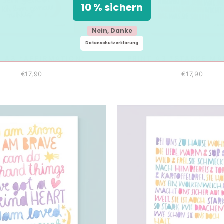
10 % sichern
Nein, Danke
Datenschutzerklärung
T A3 *AFFIRMATION*
PRINT A3 *STARKE M
€17,90
€17,90