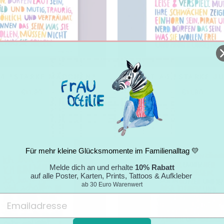
A4 *STARKE MÄDCHEN*
PRINT A4 *STARKE J
€11,90
€11,90
Für mehr kleine Glücksmomente im Familienalltag 💛
Melde dich an und erhalte
10% Rabatt
auf alle Poster, Karten, Prints, Tattoos & Aufkleber
ab 30 Euro Warenwert