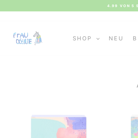
Direkt
4.99 VON 5 
zum
Inhalt
SHOP
NEU
B