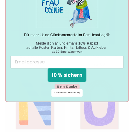
Für mehr kleine Glücksmomente im Familienalltag 💛
Melde dich an und erhalte
10% Rabatt
auf alle Poster, Karten, Prints, Tattoos & Aufkleber
ab 30 Euro Warenwert
ABC KARTE *L*
ABC KARTE *M*
€2,00
€2,00
10 % sichern
Nein, Danke
Datenschutzerklärung