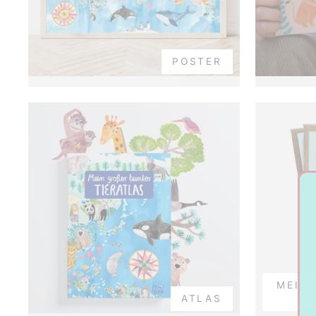
POSTER
MEILE
ATLAS
&