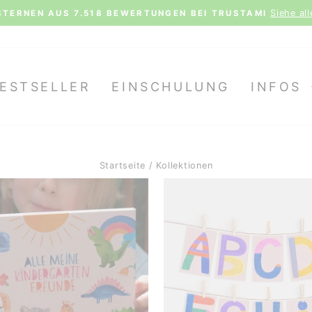
TENLOSER VERSAND AB 70€ (D) | 100€ (AT, LX) | 150€ 
Pause
Diashow
ESTSELLER
EINSCHULUNG
INFOS
Startseite
/
Kollektionen