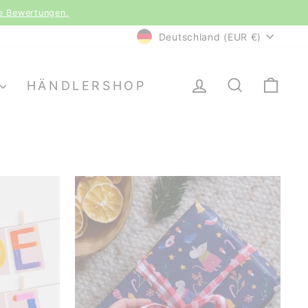
(CH)
WÄHRUNG
Deutschland (EUR €)
EINLOGGEN
SUCHE
EI
HÄNDLERSHOP