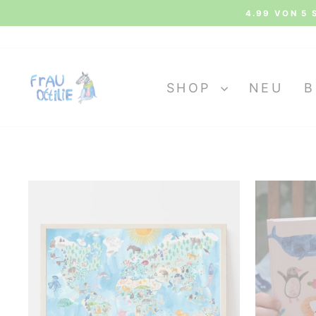
Direkt
KOS
zum
Inhalt
SHOP
NEU
B