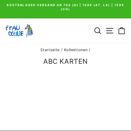
Direkt
KOSTENLOSER VERSAND AB 70€ (D) | 100€ (AT, LX) | 150€
zum
(CH)
Pause
Inhalt
Diashow
SUCHE
SEIT
E
Startseite
/
Kollektionen
/
ABC KARTEN