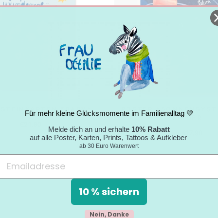
NSTEINKARTEN *BABY*
POSTER *SONNENSYST
Für mehr kleine Glücksmomente im Familienalltag 💛
KINDER
€21,90
Melde dich an und erhalte
10% Rabatt
ab €17,90
auf alle Poster, Karten, Prints, Tattoos & Aufkleber
ab 30 Euro Warenwert
10 % sichern
Nein, Danke