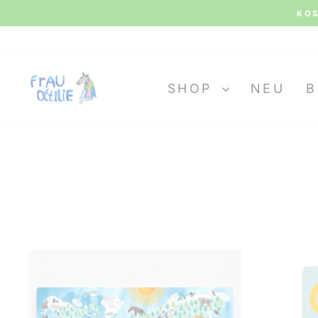
Direkt
KOS
zum
Inhalt
SHOP
NEU
B