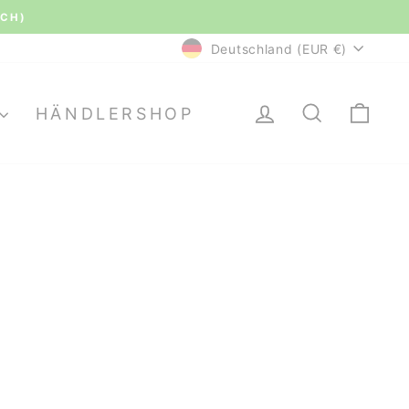
(CH)
WÄHRUNG
Deutschland (EUR €)
EINLOGGEN
SUCHE
EI
HÄNDLERSHOP