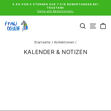
Direkt
0€
4.99 VON 5 STERNEN AUS 7.518 BEWERTUNGEN BEI
zum
TRUSTAMI
Pause
Inhalt
Siehe alle Bewertungen.
Diashow
SUCHE
SEIT
E
Startseite
/
Kollektionen
/
KALENDER & NOTIZEN