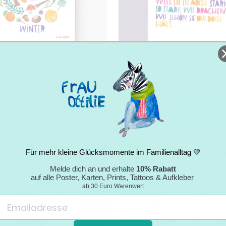
INT A4 *WINTER*
PRINT A4 *ZUHAU
€11,90
€11,90
Für mehr kleine Glücksmomente im Familienalltag 💛
Melde dich an und erhalte
10% Rabatt
auf alle Poster, Karten, Prints, Tattoos & Aufkleber
ab 30 Euro Warenwert