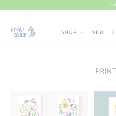
Direkt
KOS
zum
Inhalt
SHOP
NEU
B
PRIN