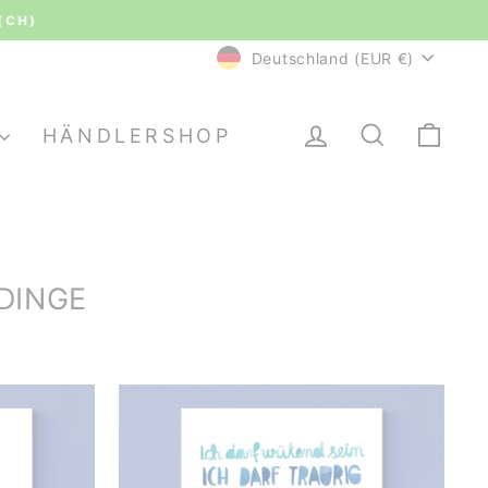
(CH)
WÄHRUNG
Deutschland (EUR €)
EINLOGGEN
SUCHE
EI
HÄNDLERSHOP
DINGE