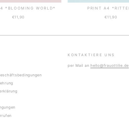
A4 *BLOOMING WORLD*
PRINT A4 *RITTE
€11,90
€11,90
KONTAKTIERE UNS
per Mail an
hello@frauottilie.de
Geschäftsbedingungen
lehrung
erklärung
ngungen
rrufen