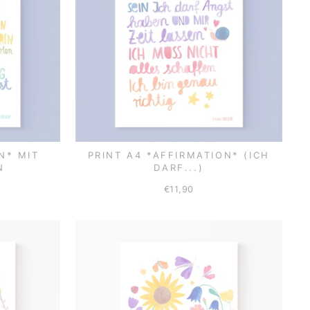
N* MIT
PRINT A4 *AFFIRMATION* (ICH
N
DARF...)
€11,90