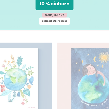
10 % sichern
Nein, Danke
A4 *BLUMENSTRAUSS*
PRINT A4 *BABY* (B
Datenschutzerklärung
€11,90
€11,90