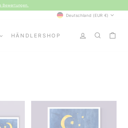
(CH)
WÄHRUNG
Deutschland (EUR €)
EINLOGGEN
SUCHE
EI
HÄNDLERSHOP