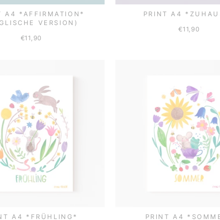
T A4 *AFFIRMATION*
PRINT A4 *ZUHAU
GLISCHE VERSION)
€11,90
€11,90
NT A4 *FRÜHLING*
PRINT A4 *SOMM