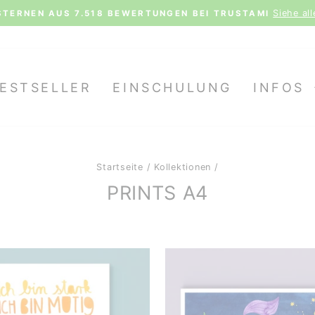
TENLOSER VERSAND AB 70€ (D) | 100€ (AT, LX) | 150€ 
Pause
Diashow
ESTSELLER
EINSCHULUNG
INFOS
Startseite
/
Kollektionen
/
PRINTS A4