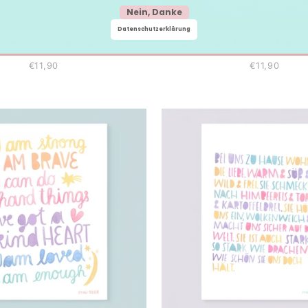
Nein, Danke
Datenschutzerklärung
A4 *PFERD IM GALOPP*
PRINT A4 *BLOOMING
€11,90
€11,90