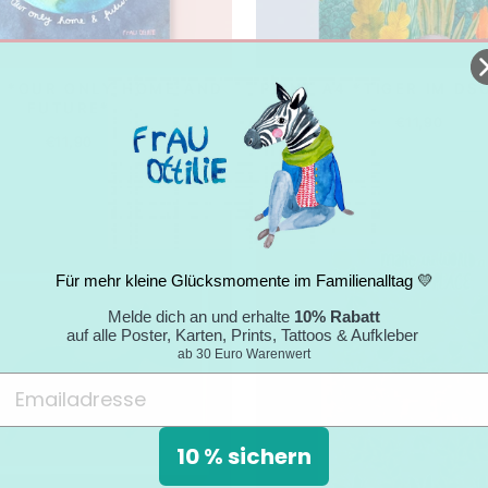
4 *OUR ONLY HOME AND
PRINT A4 *TIGER IM D
FUTURE*
€11,90
€11,90
Für mehr kleine Glücksmomente im Familienalltag 💛
Melde dich an und erhalte
10% Rabatt
auf alle Poster, Karten, Prints, Tattoos & Aufkleber
ab 30 Euro Warenwert
10 % sichern