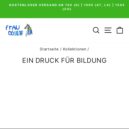
Direkt
KOSTENLOSER VERSAND AB 70€ (D) | 100€ (AT, LX) | 150€
zum
(CH)
Pause
Inhalt
Diashow
SUCHE
SEIT
E
Startseite
/
Kollektionen
/
EIN DRUCK FÜR BILDUNG