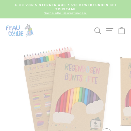
Direkt
0€
4.99 VON 5 STERNEN AUS 7.518 BEWERTUNGEN BEI
zum
TRUSTAMI
Pause
Inhalt
Siehe alle Bewertungen.
Diashow
SUCHE
SEIT
E