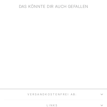
DAS KÖNNTE DIR AUCH GEFALLEN
18
REGENBOGENSTIFT
E
€13,90
VERSANDKOSTENFREI AB:
LINKS