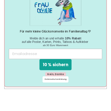
Sechskantformat
Weiche und bruchsichere Mine zum Zeichnen und
Mischen
Holz aus nachhaltig bewirtschafteten Wäldern mit
PEFC-Siegel
Stabile Verpackung aus umweltfreundlichem
Recyclingkarton
Für mehr kleine Glücksmomente im Familienalltag 💛
Hergestellt zu fairen Arbeitsbedingungen in
Melde dich an und erhalte
10% Rabatt
Österreich
auf alle Poster, Karten, Prints, Tattoos & Aufkleber
ab 30 Euro Warenwert
LIEFERZEIT & VERSANDKOSTEN
10 % sichern
FAQ
STELL UNS EINE FRAGE
Nein, Danke
Datenschutzerklärung
HERSTELLERINFORMATIONEN