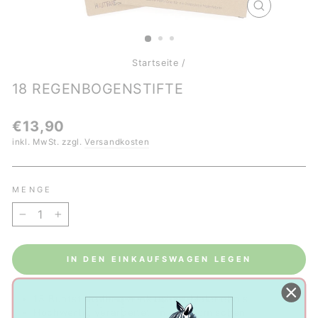
SCHLIESSE
ESC)
Startseite
/
18 REGENBOGENSTIFTE
Normaler
€13,90
Preis
inkl. MwSt. zzgl.
Versandkosten
MENGE
−
+
IN DEN EINKAUFSWAGEN LEGEN
18 Buntstifte für ein inklusives Malerlebnis
Hochwertig verarbeitet im ergonomischen