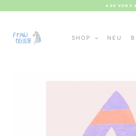
Direkt
4.99 VON 5 
zum
Inhalt
SHOP
NEU
B