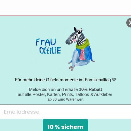
★★★★★
"Nachhaltigkeitsgedanke wird gelebt; sehr
nettes Paket mit tollem Umschlag; jederzeit
wieder."
Nicole
05.09.2024
Für mehr kleine Glücksmomente im Familienalltag 💛
Melde dich an und erhalte
10% Rabatt
auf alle Poster, Karten, Prints, Tattoos & Aufkleber
ab 30 Euro Warenwert
10 % sichern