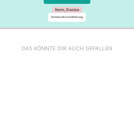
Nein, Danke
Siehe dir alle Bewertungen an.
Datenschutzerklärung
DAS KÖNNTE DIR AUCH GEFALLEN