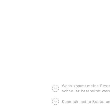
ABC KARTE *A*
€2,00
Wann kommt meine Bestel
schneller bearbeitet we
Kann ich meine Bestell