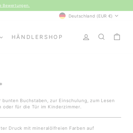
le Bewertungen.
WÄHRUNG
Deutschland (EUR €)
EINLOGGEN
SUCHE
EI
HÄNDLERSHOP
*
 bunten Buchstaben, zur Einschulung, zum Lesen
 oder für die Tür im Kinderzimmer.
er Druck mit mineralölfreien Farben auf