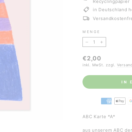
Recyclingpapier
in Deutschland h
Versandkostenfre
MENGE
−
+
Normaler
€2,00
Preis
inkl. MwSt. zzgl.
Versan
IN
ABC Karte *A*
aus unserem ABC der