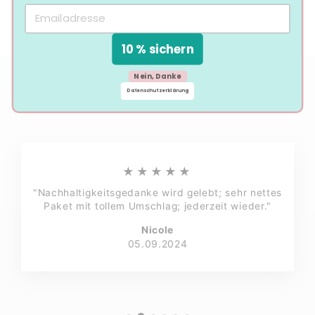
10 % sichern
Nein, Danke
DAS SAGEN UNSERE KUNDEN
Datenschutzerklärung
★★★★★
"Nachhaltigkeitsgedanke wird gelebt; sehr nettes
Paket mit tollem Umschlag; jederzeit wieder."
Nicole
05.09.2024