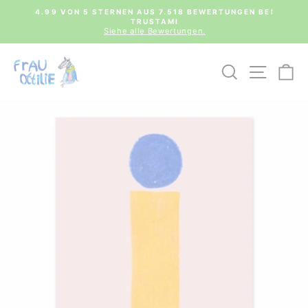
Direkt
0€
4.99 VON 5 STERNEN AUS 7.518 BEWERTUNGEN BEI
zum
TRUSTAMI
Pause
Inhalt
Siehe alle Bewertungen.
Diashow
SUCHE
SEIT
E