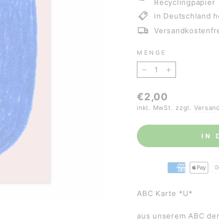
Recyclingpapier
in Deutschland h
Versandkostenfre
MENGE
−
+
Normaler
€2,00
Preis
inkl. MwSt. zzgl.
Versan
IN
ABC Karte *U*
aus unserem ABC der