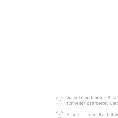
ABC KARTE *U*
€2,00
Wann kommt meine Bestel
schneller bearbeitet we
Kann ich meine Bestell