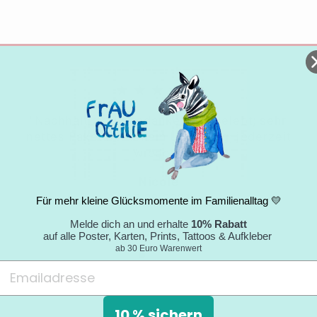
★★★★★
"Nachhaltigkeitsgedanke wird gelebt; sehr
nettes Paket mit tollem Umschlag; jederzeit
wieder."
Nicole
05.09.2024
Für mehr kleine Glücksmomente im Familienalltag 💛
Melde dich an und erhalte
10% Rabatt
auf alle Poster, Karten, Prints, Tattoos & Aufkleber
ab 30 Euro Warenwert
10 % sichern