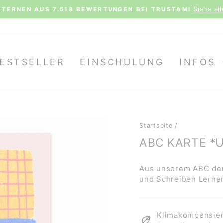
TENLOSER VERSAND AB 70€ (D) | 100€ (AT, LX) | 150€ 
Pause
Diashow
ESTSELLER
EINSCHULUNG
INFOS
Startseite
/
ABC KARTE *U
Aus unserem ABC der
und Schreiben Lernen
Klimakompensiert