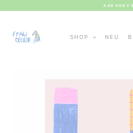
Direkt
KOS
zum
Inhalt
SHOP
NEU
B