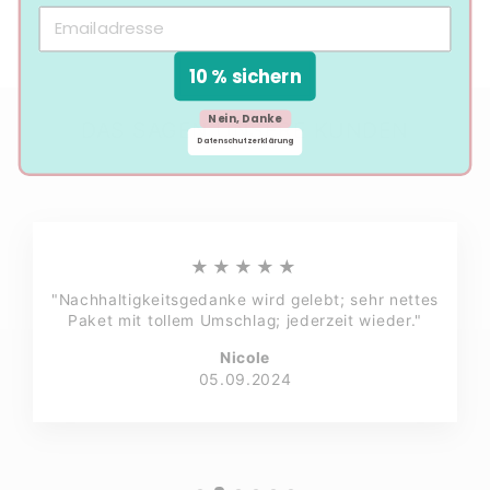
10 % sichern
Nein, Danke
DAS SAGEN UNSERE KUNDEN
Datenschutzerklärung
★★★★★
"Nachhaltigkeitsgedanke wird gelebt; sehr nettes
Paket mit tollem Umschlag; jederzeit wieder."
Nicole
05.09.2024