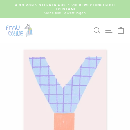
Direkt
0€
4.99 VON 5 STERNEN AUS 7.518 BEWERTUNGEN BEI
zum
TRUSTAMI
Pause
Inhalt
Siehe alle Bewertungen.
Diashow
SUCHE
SEIT
E