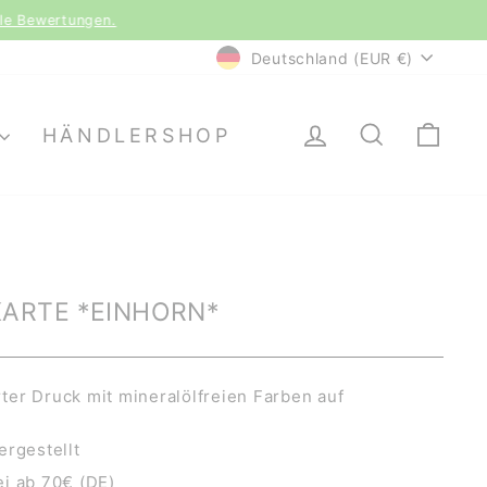
le Bewertungen.
WÄHRUNG
Deutschland (EUR €)
EINLOGGEN
SUCHE
EI
HÄNDLERSHOP
ARTE *EINHORN*
er Druck mit mineralölfreien Farben auf
ergestellt
i ab 70€ (DE)