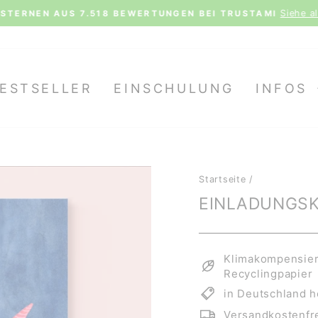
Siehe al
STERNEN AUS 7.518 BEWERTUNGEN BEI TRUSTAMI
Pause
Diashow
ESTSELLER
EINSCHULUNG
INFOS
Startseite
/
EINLADUNGSK
Klimakompensiert
Recyclingpapier
in Deutschland h
Versandkostenfre