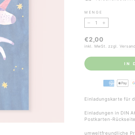
MENGE
−
+
Normaler
€2,00
Preis
inkl. MwSt. zzgl.
Versan
IN
Einladungskarte für 
Einladungen in DIN A
Postkarten-Rückseit
umweltfreundliche P