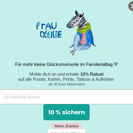
"Nachhaltigkeitsgedanke wird gelebt; sehr
nettes Paket mit tollem Umschlag; jederzeit
wieder."
Nicole
05.09.2024
Für mehr kleine Glücksmomente im Familienalltag 💛
Melde dich an und erhalte
10% Rabatt
auf alle Poster, Karten, Prints, Tattoos & Aufkleber
ab 30 Euro Warenwert
10 % sichern
Siehe dir alle Bewertungen an.
Nein, Danke