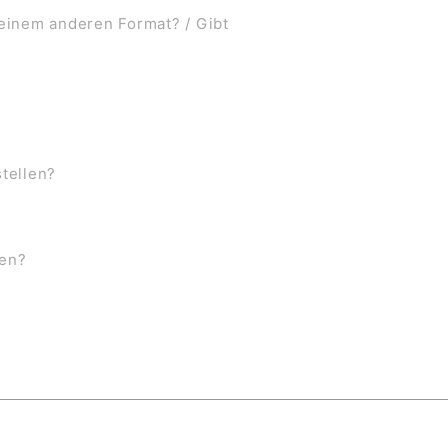
 einem anderen Format? / Gibt
stellen?
ben?