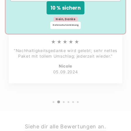
DAS SAGEN UNSERE KUNDEN
10 % sichern
Nein, Danke
Datenschutzerklärung
★★★★★
"Nachhaltigkeitsgedanke wird gelebt; sehr nettes
Paket mit tollem Umschlag; jederzeit wieder."
Nicole
05.09.2024
Siehe dir alle Bewertungen an.