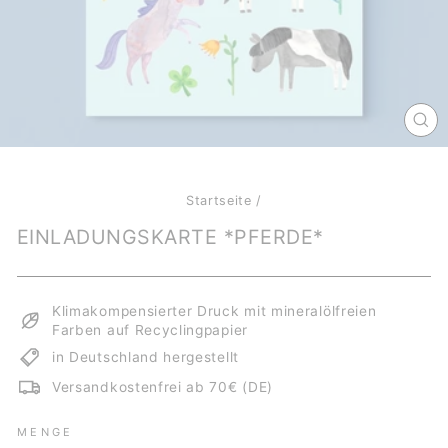
SCH
ES
Startseite
/
EINLADUNGSKARTE *PFERDE*
Klimakompensierter Druck mit mineralölfreien
Farben auf Recyclingpapier
in Deutschland hergestellt
Versandkostenfrei ab 70€ (DE)
MENGE