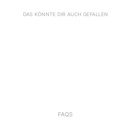
DAS KÖNNTE DIR AUCH GEFALLEN
EINLADUNGSKARTE
*PFERDE*
€2,00
FAQS