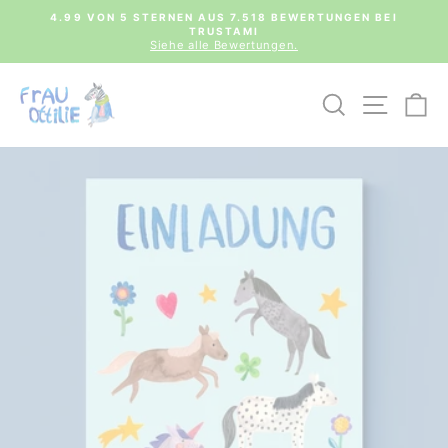
Direkt
0€
4.99 VON 5 STERNEN AUS 7.518 BEWERTUNGEN BEI
zum
TRUSTAMI
Pause
Inhalt
Siehe alle Bewertungen.
Diashow
SUCHE
SEIT
E