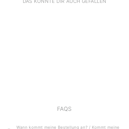
DAS KÖNNTE DIR AUCH GEFALLEN
GEBURTSTAGSKART
E *HAPPY
BIRTHDAY* MIT
SCHMETTERLING
€2,00
FAQS
Wann kommt meine Bestellung an? / Kommt meine