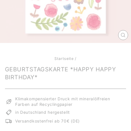
SCH
ES
Startseite
/
GEBURTSTAGSKARTE *HAPPY HAPPY
BIRTHDAY*
Klimakompensierter Druck mit mineralölfreien
Farben auf Recyclingpapier
in Deutschland hergestellt
Versandkostenfrei ab 70€ (DE)