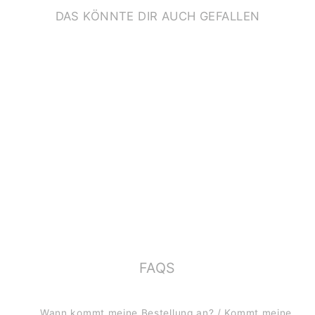
DAS KÖNNTE DIR AUCH GEFALLEN
GEBURTSTAGSKART
E *HAPPY HAPPY
BIRTHDAY*
€2,00
FAQS
Wann kommt meine Bestellung an? / Kommt meine