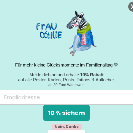
"Nachhaltigkeitsgedanke wird gelebt; sehr
nettes Paket mit tollem Umschlag; jederzeit
wieder."
Nicole
05.09.2024
Für mehr kleine Glücksmomente im Familienalltag 💛
Melde dich an und erhalte
10% Rabatt
auf alle Poster, Karten, Prints, Tattoos & Aufkleber
ab 30 Euro Warenwert
10 % sichern
Siehe dir alle Bewertungen an.
Nein, Danke