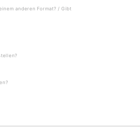
 einem anderen Format? / Gibt
stellen?
ben?