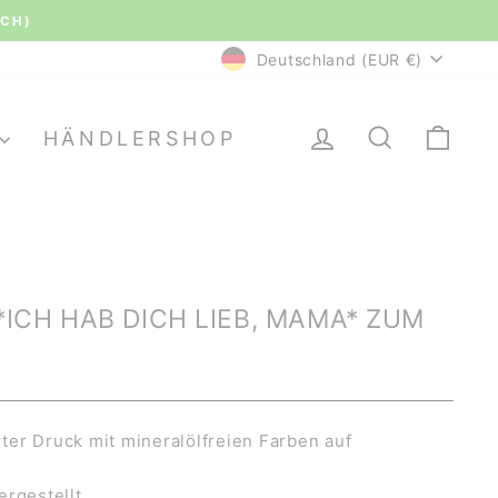
(CH)
WÄHRUNG
Deutschland (EUR €)
EINLOGGEN
SUCHE
EI
HÄNDLERSHOP
ICH HAB DICH LIEB, MAMA* ZUM
er Druck mit mineralölfreien Farben auf
ergestellt