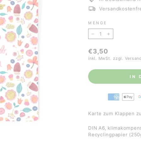
Versandkostenfre
MENGE
−
+
Normaler
€3,50
Preis
inkl. MwSt. zzgl.
Versan
IN
Karte zum Klappen z
DIN A6, klimakompens
Recyclingpapier (25