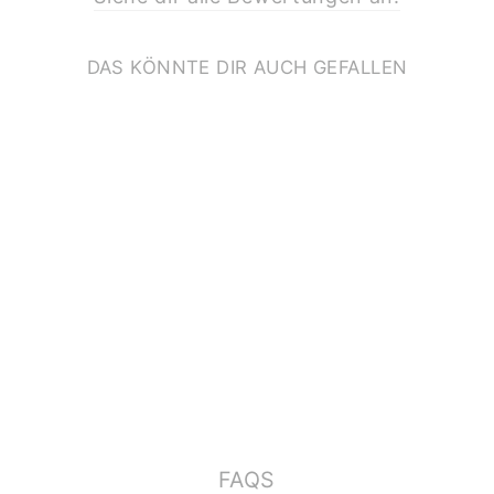
DAS KÖNNTE DIR AUCH GEFALLEN
KLAPPKARTE ZUM
GEBURTSTAG
*HAPPY BIRTHDAY*
MIT WAL
€3,50
FAQS