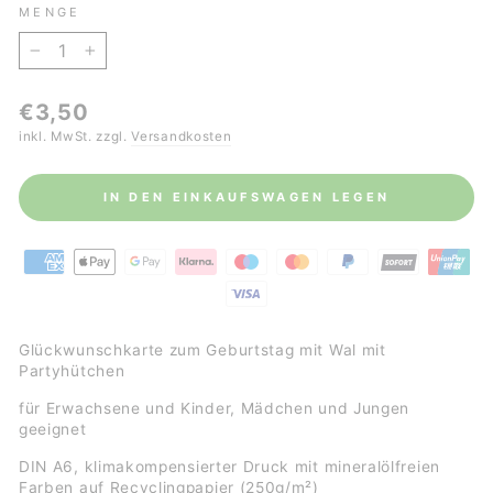
MENGE
−
+
Normaler
€3,50
Preis
inkl. MwSt. zzgl.
Versandkosten
IN DEN EINKAUFSWAGEN LEGEN
Glückwunschkarte zum Geburtstag mit Wal mit
Partyhütchen
für Erwachsene und Kinder, Mädchen und Jungen
geeignet
DIN A6,
klimakompensierter Druck mit mineralölfreien
Farben auf
Recyclingpapier (250g/m²)