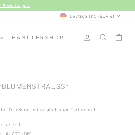
(CH)
WÄHRUNG
Deutschland (EUR €)
EINLOGGEN
SUCHE
EI
HÄNDLERSHOP
*BLUMENSTRAUSS*
er Druck mit mineralölfreien Farben auf
ergestellt
i ab 70€ (DE)