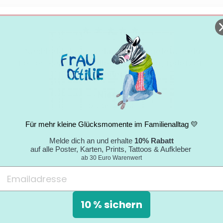
★★★★★
"Nachhaltigkeitsgedanke wird gelebt; sehr
nettes Paket mit tollem Umschlag; jederzeit
wieder."
Nicole
05.09.2024
Für mehr kleine Glücksmomente im Familienalltag 💛
Melde dich an und erhalte
10% Rabatt
auf alle Poster, Karten, Prints, Tattoos & Aufkleber
ab 30 Euro Warenwert
10 % sichern