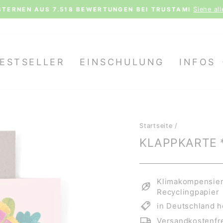
TENLOSER VERSAND AB 70€ (D) | 100€ (AT, LX) | 150€ 
Pause
Diashow
ESTSELLER
EINSCHULUNG
INFOS
Startseite
/
KLAPPKARTE 
Klimakompensiert
Recyclingpapier
in Deutschland h
Versandkostenfre