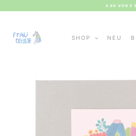
Direkt
KOS
zum
Inhalt
SHOP
NEU
B