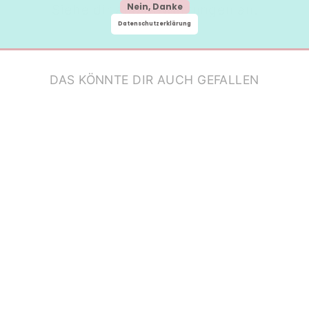
Nein, Danke
Siehe dir alle Bewertungen an.
Datenschutzerklärung
DAS KÖNNTE DIR AUCH GEFALLEN