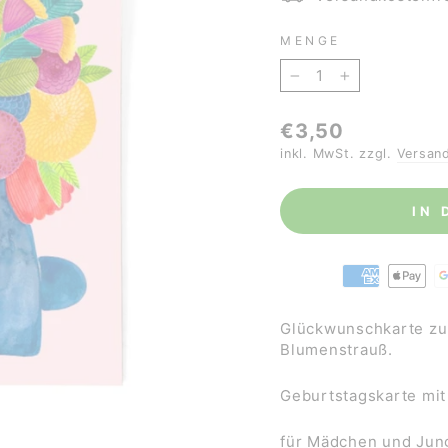
MENGE
−
+
Normaler
€3,50
Preis
inkl. MwSt. zzgl.
Versan
IN
Glückwunschkarte zum
Blumenstrauß.
Geburtstagskarte mit
für Mädchen und Jun