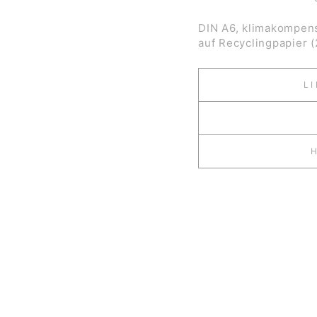
DIN A6,
klimakompens
auf
Recyclingpapier 
L