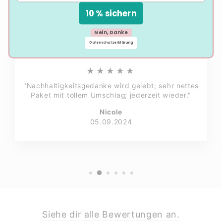
DAS SAGEN UNSERE KUNDEN
10 % sichern
Nein, Danke
Datenschutzerklärung
★★★★★
"Nachhaltigkeitsgedanke wird gelebt; sehr nettes
Paket mit tollem Umschlag; jederzeit wieder."
Nicole
05.09.2024
Siehe dir alle Bewertungen an.