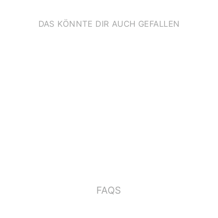
DAS KÖNNTE DIR AUCH GEFALLEN
KLAPPKARTE
*DINOSAURIER*
€3,50
FAQS