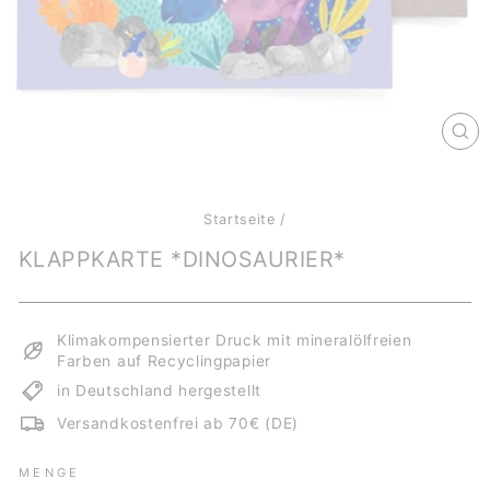
SCH
ES
Startseite
/
KLAPPKARTE *DINOSAURIER*
Klimakompensierter Druck mit mineralölfreien
Farben auf Recyclingpapier
in Deutschland hergestellt
Versandkostenfrei ab 70€ (DE)
MENGE