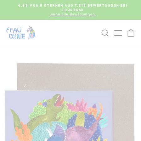
Direkt
0€
4.99 VON 5 STERNEN AUS 7.518 BEWERTUNGEN BEI
zum
TRUSTAMI
Pause
Inhalt
Siehe alle Bewertungen.
Diashow
SUCHE
SEIT
E