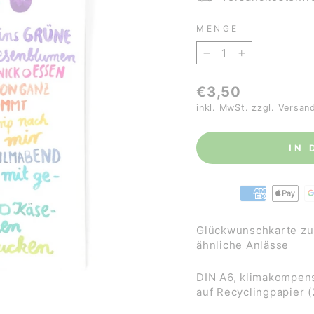
MENGE
−
+
Normaler
€3,50
Preis
inkl. MwSt. zzgl.
Versan
IN
Glückwunschkarte zu
ähnliche Anlässe
DIN A6,
klimakompens
auf
Recyclingpapier 