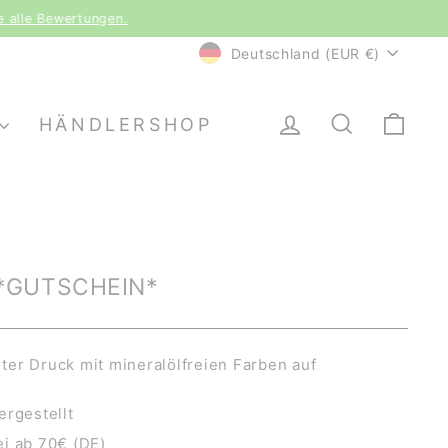
le Bewertungen.
WÄHRUNG
Deutschland (EUR €)
EINLOGGEN
SUCHE
EI
HÄNDLERSHOP
*GUTSCHEIN*
er Druck mit mineralölfreien Farben auf
ergestellt
i ab 70€ (DE)