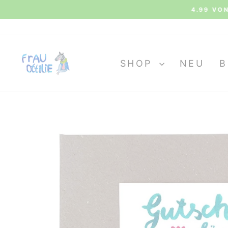
Direkt
4.99 VON 5 
zum
Inhalt
SHOP
NEU
B