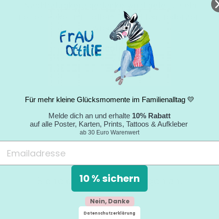
"Nachhaltigkeitsgedanke wird gelebt; sehr
nettes Paket mit tollem Umschlag; jederzeit
wieder."
Nicole
05.09.2024
Für mehr kleine Glücksmomente im Familienalltag 💛
Melde dich an und erhalte
10% Rabatt
auf alle Poster, Karten, Prints, Tattoos & Aufkleber
ab 30 Euro Warenwert
10 % sichern
Siehe dir alle Bewertungen an.
Nein, Danke
Datenschutzerklärung