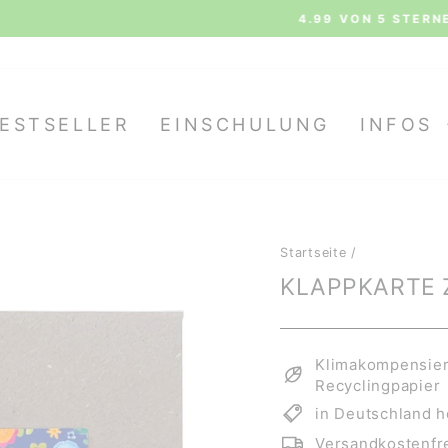
Siehe al
 STERNEN AUS 7.518 BEWERTUNGEN BEI TRUSTAMI
Pause
Diashow
ESTSELLER
EINSCHULUNG
INFOS
Startseite
/
KLAPPKARTE 
Klimakompensiert
Recyclingpapier
in Deutschland h
Versandkostenfre