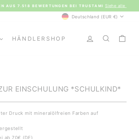
le Bewertungen.
WÄHRUNG
Deutschland (EUR €)
EINLOGGEN
SUCHE
EI
HÄNDLERSHOP
ZUR EINSCHULUNG *SCHULKIND*
er Druck mit mineralölfreien Farben auf
ergestellt
i ab 70€ (DE)