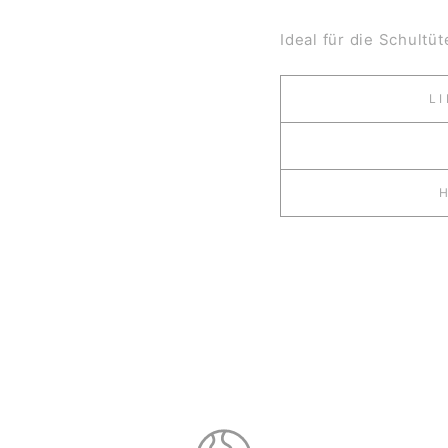
Ideal
für die Schultü
L