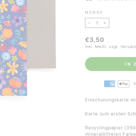
MENGE
−
+
Normaler
€3,50
Preis
inkl. MwSt. zzgl.
Versan
IN
Einschulungskarte mi
Karte zum ersten Sc
Recyclingpapier (350
mineralölfreien Farb