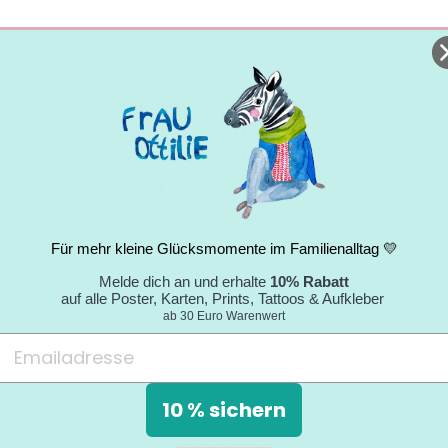
★★★★★
"Nachhaltigkeitsgedanke wird gelebt; sehr
nettes Paket mit tollem Umschlag; jederzeit
wieder."
Nicole
05.09.2024
Für mehr kleine Glücksmomente im Familienalltag 💛
Melde dich an und erhalte
10% Rabatt
auf alle Poster, Karten, Prints, Tattoos & Aufkleber
ab 30 Euro Warenwert
10 % sichern
Siehe dir alle Bewertungen an.