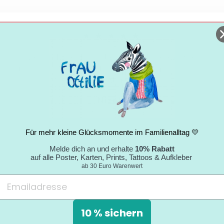
★★★★★
"Nachhaltigkeitsgedanke wird gelebt; sehr
nettes Paket mit tollem Umschlag; jederzeit
wieder."
Nicole
05.09.2024
Für mehr kleine Glücksmomente im Familienalltag 💛
Melde dich an und erhalte
10% Rabatt
auf alle Poster, Karten, Prints, Tattoos & Aufkleber
ab 30 Euro Warenwert
10 % sichern