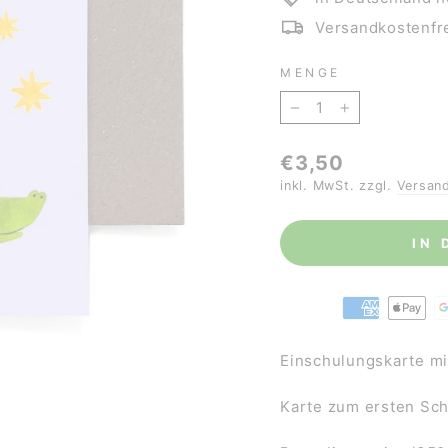
Versandkostenfre
MENGE
−
+
Normaler
€3,50
Preis
inkl. MwSt. zzgl.
Versan
IN
Einschulungskarte mi
Karte zum ersten Sc