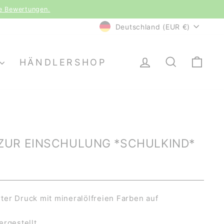
le Bewertungen.
WÄHRUNG
Deutschland (EUR €)
EINLOGGEN
SUCHE
EI
HÄNDLERSHOP
ZUR EINSCHULUNG *SCHULKIND*
er Druck mit mineralölfreien Farben auf
ergestellt