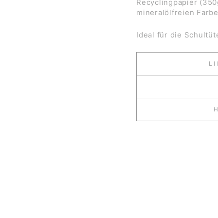
Recyclingpapier (350
mineralölfreien Farb
Ideal
für die Schultü
L