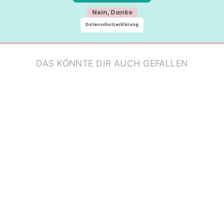
Siehe dir alle Bewertungen an.
Nein, Danke
Datenschutzerklärung
DAS KÖNNTE DIR AUCH GEFALLEN