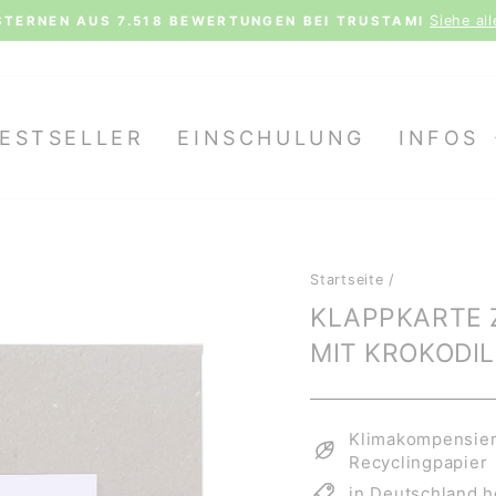
Siehe al
STERNEN AUS 7.518 BEWERTUNGEN BEI TRUSTAMI
Pause
Diashow
ESTSELLER
EINSCHULUNG
INFOS
Startseite
/
KLAPPKARTE 
MIT KROKODIL
Klimakompensiert
Recyclingpapier
in Deutschland h