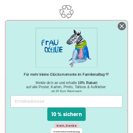
NACHHALTIGE PRODUKTION
Klimaneutral, plastikfrei und vegan
Für mehr kleine Glücksmomente im Familienalltag 💛
Melde dich an und erhalte
10% Rabatt
DAS SAGEN UNSERE KUNDEN
auf alle Poster, Karten, Prints, Tattoos & Aufkleber
ab 30 Euro Warenwert
10 % sichern
★★★★★
Nein, Danke
"Nachhaltigkeitsgedanke wird gelebt; sehr nettes
Datenschutzerklärung