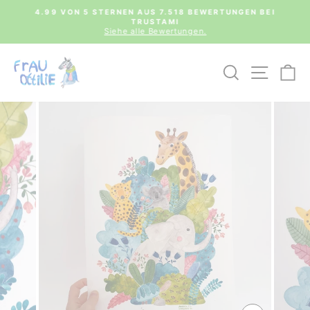
Direkt
0€
4.99 VON 5 STERNEN AUS 7.518 BEWERTUNGEN BEI
zum
TRUSTAMI
Pause
Inhalt
Siehe alle Bewertungen.
Diashow
SUCHE
SEIT
E