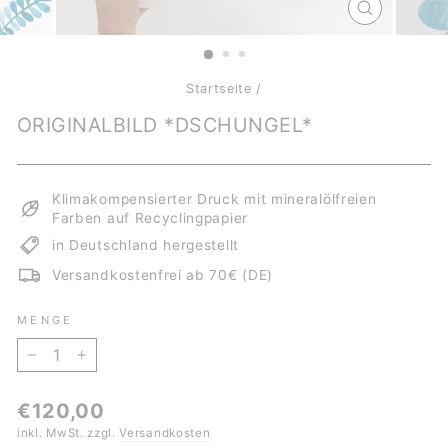
SCHLIESSE
ESC)
Startseite
/
ORIGINALBILD *DSCHUNGEL*
Klimakompensierter Druck mit mineralölfreien
Farben auf Recyclingpapier
in Deutschland hergestellt
Versandkostenfrei ab 70€ (DE)
MENGE
−
+
Normaler
€120,00
Preis
inkl. MwSt. zzgl.
Versandkosten