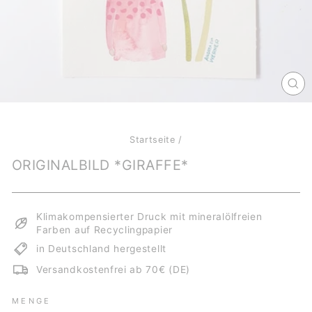
SCH
ES
Startseite
/
ORIGINALBILD *GIRAFFE*
Klimakompensierter Druck mit mineralölfreien
Farben auf Recyclingpapier
in Deutschland hergestellt
Versandkostenfrei ab 70€ (DE)
MENGE