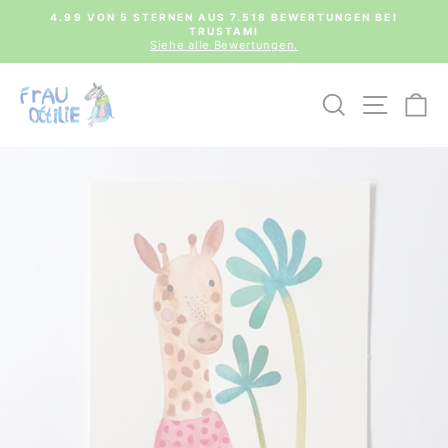
Direkt
0€
4.99 VON 5 STERNEN AUS 7.518 BEWERTUNGEN BEI
zum
TRUSTAMI
Pause
Inhalt
Siehe alle Bewertungen.
Diashow
SUCHE
SEIT
E