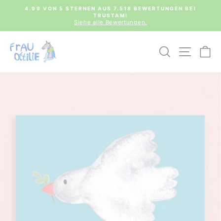
Direkt
0€
4.99 VON 5 STERNEN AUS 7.518 BEWERTUNGEN BEI
zum
TRUSTAMI
Pause
Inhalt
Siehe alle Bewertungen.
Diashow
SUCHE
SEIT
E