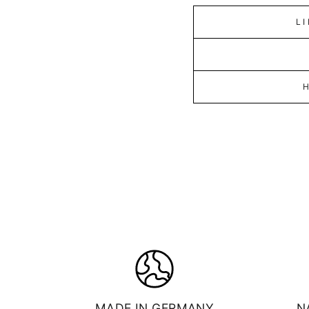
L
MADE IN GERMANY
N