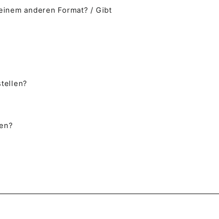
 einem anderen Format? / Gibt
stellen?
ben?