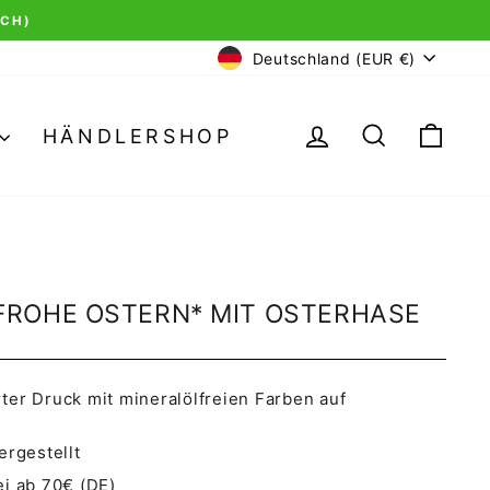
Si
ON 5 STERNEN AUS 7.518 BEWERTUNGEN BEI TRUSTAMI
WÄHRUNG
Deutschland (EUR €)
EINLOGGEN
SUCHE
EI
HÄNDLERSHOP
FROHE OSTERN* MIT OSTERHASE
er Druck mit mineralölfreien Farben auf
ergestellt
i ab 70€ (DE)