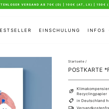
4.99 V
Pause
Diashow
ESTSELLER
EINSCHULUNG
INFOS
Startseite
/
POSTKARTE *
Klimakompensiert
Recyclingpapier
in Deutschland h
Versandkostenfre