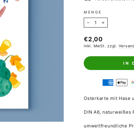
MENGE
−
+
Normaler
€2,00
Preis
inkl. MwSt. zzgl.
Versan
IN
Osterkarte mit Hase
DIN A6, naturweißes 
umweltfreundliche P