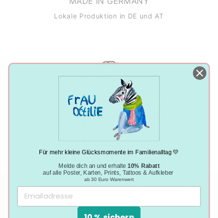
MADE IN GERMANY
Lokale Produktion in DE und AT
NACHHALTIGE PRODUKTION
Klimaneutral, plastikfrei und vegan
Für mehr kleine Glücksmomente im Familienalltag 💛
Melde dich an und erhalte
10% Rabatt
auf alle Poster, Karten, Prints, Tattoos & Aufkleber
ab 30 Euro Warenwert
DAS SAGEN UNSERE KUNDEN
10 % sichern