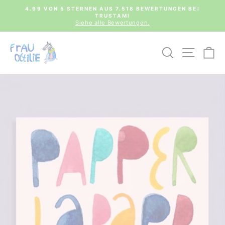
Direkt
0€
4.99 VON 5 STERNEN AUS 7.518 BEWERTUNGEN BEI
zum
TRUSTAMI
Pause
Inhalt
Siehe alle Bewertungen.
Diashow
SUCHE
SEIT
E