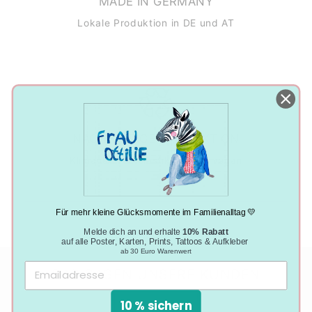
MADE IN GERMANY
Lokale Produktion in DE und AT
NACHHALTIGE PRODUKTION
Klimaneutral, plastikfrei und vegan
Für mehr kleine Glücksmomente im Familienalltag 💛
Melde dich an und erhalte
10% Rabatt
auf alle Poster, Karten, Prints, Tattoos & Aufkleber
ab 30 Euro Warenwert
DAS SAGEN UNSERE KUNDEN
10 % sichern