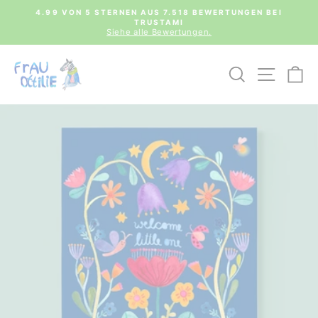
Direkt
0€
4.99 VON 5 STERNEN AUS 7.518 BEWERTUNGEN BEI
zum
TRUSTAMI
Pause
Inhalt
Siehe alle Bewertungen.
Diashow
SUCHE
SEIT
E