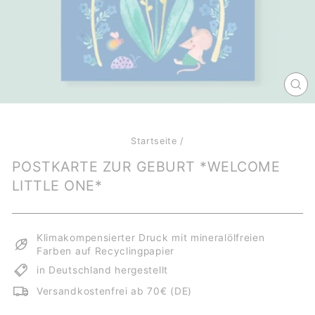
SCH
ES
Startseite
/
POSTKARTE ZUR GEBURT *WELCOME
LITTLE ONE*
Klimakompensierter Druck mit mineralölfreien
Farben auf Recyclingpapier
in Deutschland hergestellt
Versandkostenfrei ab 70€ (DE)