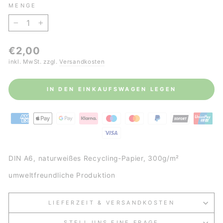
MENGE
−
+
Normaler
€2,00
Preis
inkl. MwSt. zzgl.
Versandkosten
IN DEN EINKAUFSWAGEN LEGEN
DIN A6, naturweißes Recycling-Papier, 300g/m²
umweltfreundliche Produktion
LIEFERZEIT & VERSANDKOSTEN
STELL UNS EINE FRAGE