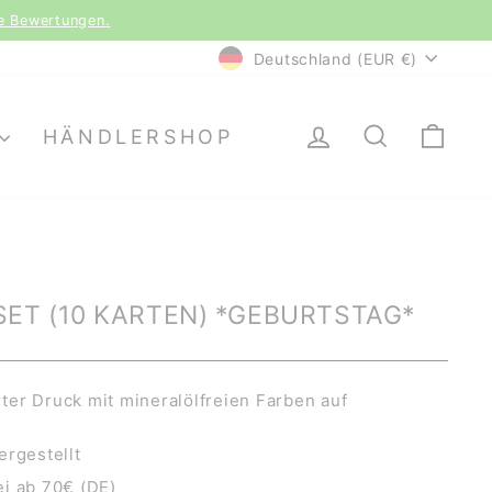
le Bewertungen.
WÄHRUNG
Deutschland (EUR €)
EINLOGGEN
SUCHE
EI
HÄNDLERSHOP
ET (10 KARTEN) *GEBURTSTAG*
er Druck mit mineralölfreien Farben auf
ergestellt
i ab 70€ (DE)