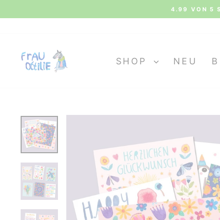
Direkt
4.99 VON 5 
zum
Inhalt
SHOP
NEU
B