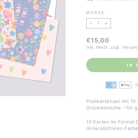
MENGE
−
+
Normaler
€15,00
Preis
inkl. MwSt. zzgl.
Versan
IN
Postkartenset mit 10
Glückwünsche - für g
10 Karten im Format 
mineralölfreien Farb