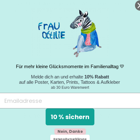
"Nachhaltigkeitsgedanke wird gelebt; sehr
nettes Paket mit tollem Umschlag; jederzeit
wieder."
Nicole
05.09.2024
Für mehr kleine Glücksmomente im Familienalltag 💛
Melde dich an und erhalte
10% Rabatt
auf alle Poster, Karten, Prints, Tattoos & Aufkleber
ab 30 Euro Warenwert
Siehe dir alle Bewertungen an.
10 % sichern
Nein, Danke
Datenschutzerklärung