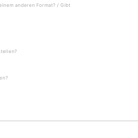
 einem anderen Format? / Gibt
stellen?
ben?