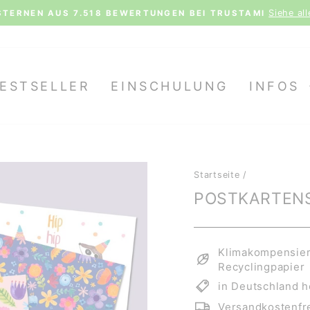
Siehe al
STERNEN AUS 7.518 BEWERTUNGEN BEI TRUSTAMI
Pause
Diashow
ESTSELLER
EINSCHULUNG
INFOS
Startseite
/
POSTKARTENS
Klimakompensiert
Recyclingpapier
in Deutschland h
Versandkostenfre