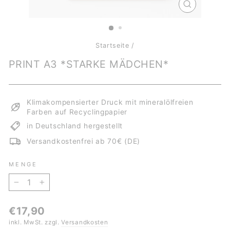
SCHLIESSE
ESC)
Startseite
/
PRINT A3 *STARKE MÄDCHEN*
Klimakompensierter Druck mit mineralölfreien
Farben auf Recyclingpapier
in Deutschland hergestellt
Versandkostenfrei ab 70€ (DE)
MENGE
−
+
Normaler
€17,90
Preis
inkl. MwSt. zzgl.
Versandkosten