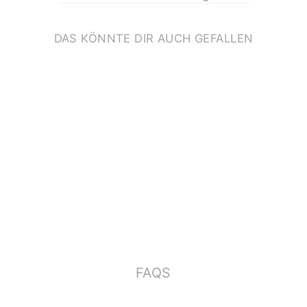
DAS KÖNNTE DIR AUCH GEFALLEN
PRINT A3 *STARKE
MÄDCHEN*
€17,90
FAQS