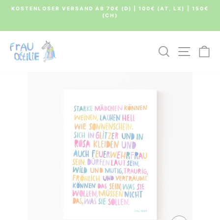
Direkt
KOSTENLOSER VERSAND AB 70€ (D) | 100€ (AT, LX) | 150€
zum
(CH)
Pause
Inhalt
Diashow
SUCHE
SEIT
E