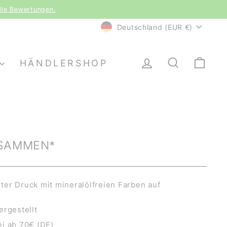
le Bewertungen.
WÄHRUNG
Deutschland (EUR €)
EINLOGGEN
SUCHE
EI
HÄNDLERSHOP
USAMMEN*
er Druck mit mineralölfreien Farben auf
ergestellt
i ab 70€ (DE)