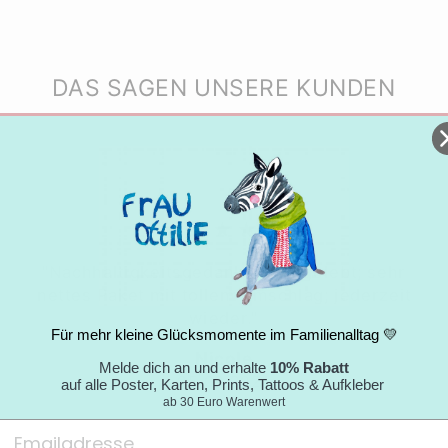
DAS SAGEN UNSERE KUNDEN
★★★★★
"Nachhaltigkeitsgedanke wird gelebt; sehr
nettes Paket mit tollem Umschlag; jederzeit
wieder."
Für mehr kleine Glücksmomente im Familienalltag 💛
Nicole
Melde dich an und erhalte
10% Rabatt
05.09.2024
auf alle Poster, Karten, Prints, Tattoos & Aufkleber
ab 30 Euro Warenwert