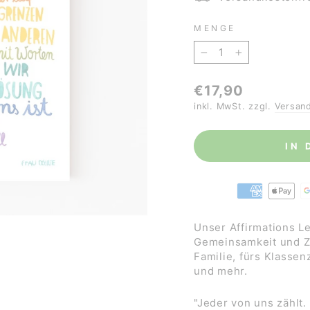
MENGE
−
+
Normaler
€17,90
Preis
inkl. MwSt. zzgl.
Versan
IN
Unser Affirmations L
Gemeinsamkeit und Z
Familie, fürs Klassen
und mehr.
"Jeder von uns zählt.