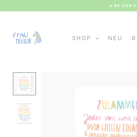
Direkt
4.99 VON 5 
zum
Inhalt
SHOP
NEU
B