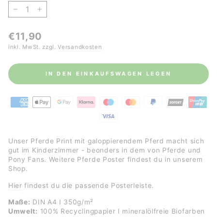
−
+
Normaler
€11,90
Preis
inkl. MwSt. zzgl.
Versandkosten
IN DEN EINKAUFSWAGEN LEGEN
Unser Pferde Print mit galoppierendem Pferd macht sich
gut im Kinderzimmer - beonders in dem von Pferde und
Pony Fans. Weitere Pferde Poster findest du in unserem
Shop.
Hier
findest du die passende Posterleiste.
Maße:
DIN A4 I 350g/m²
Umwelt:
100% Recyclingpapier I mineralölfreie Biofarben