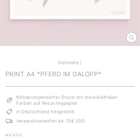
SCH
ES
Startseite
/
PRINT A4 *PFERD IM GALOPP*
Klimakompensierter Druck mit mineralölfreien
Farben auf Recyclingpapier
in Deutschland hergestellt
Versandkostenfrei ab 70€ (DE)
MENGE