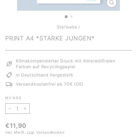
SCHLIESSE
ESC)
Startseite
/
PRINT A4 *STARKE JUNGEN*
Klimakompensierter Druck mit mineralölfreien
Farben auf Recyclingpapier
in Deutschland hergestellt
Versandkostenfrei ab 70€ (DE)
MENGE
−
+
Normaler
€11,90
Preis
inkl. MwSt. zzgl.
Versandkosten