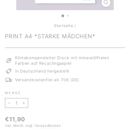
SCHLIESSE
ESC)
Startseite
/
PRINT A4 *STARKE MÄDCHEN*
Klimakompensierter Druck mit mineralölfreien
Farben auf Recyclingpapier
in Deutschland hergestellt
Versandkostenfrei ab 70€ (DE)
MENGE
−
+
Normaler
€11,90
Preis
inkl. MwSt. zzgl.
Versandkosten