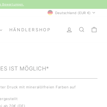
le Bewertungen.
WÄHRUNG
Deutschland (EUR €)
EINLOGGEN
SUCHE
EI
HÄNDLERSHOP
LES IST MÖGLICH*
er Druck mit mineralölfreien Farben auf
ergestellt
i ab 70€ (DE)