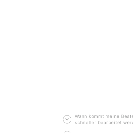
PRINT A4 *ALLES IST MÖGLICH*
€11,90
Wann kommt meine Bestel
schneller bearbeitet we