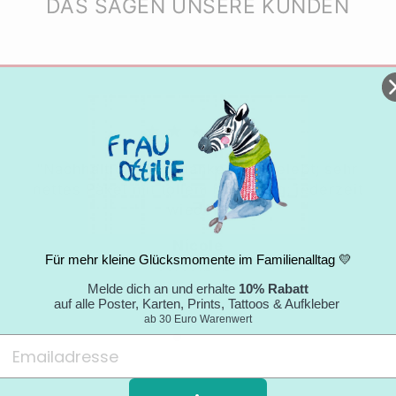
DAS SAGEN UNSERE KUNDEN
★★★★★
"Nachhaltigkeitsgedanke wird gelebt; sehr
nettes Paket mit tollem Umschlag; jederzeit
wieder."
Nicole
Für mehr kleine Glücksmomente im Familienalltag 💛
05.09.2024
Melde dich an und erhalte
10% Rabatt
auf alle Poster, Karten, Prints, Tattoos & Aufkleber
ab 30 Euro Warenwert