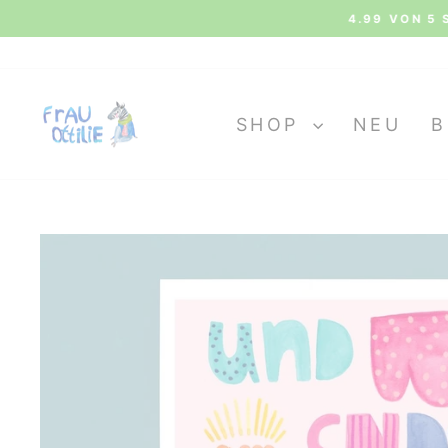
Direkt
4.99 VON 5 
zum
Inhalt
SHOP
NEU
B