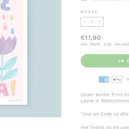
MENGE
−
+
Normaler
€11,90
Preis
inkl. MwSt. zzgl.
Versan
IN
Unser bunter Print mi
Laune in Wohnzimmer
"Und am Ende ist alle
Hier
findest du die pas