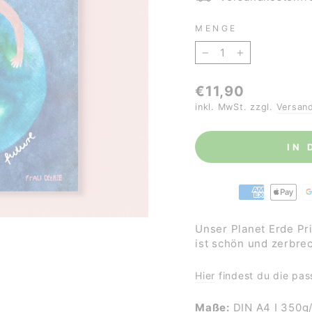
MENGE
−
+
Normaler
€11,90
Preis
inkl. MwSt. zzgl.
Versan
IN
Unser Planet Erde Pri
ist schön und zerbre
Hier
findest du die pas
Maße:
DIN A4 I 350g