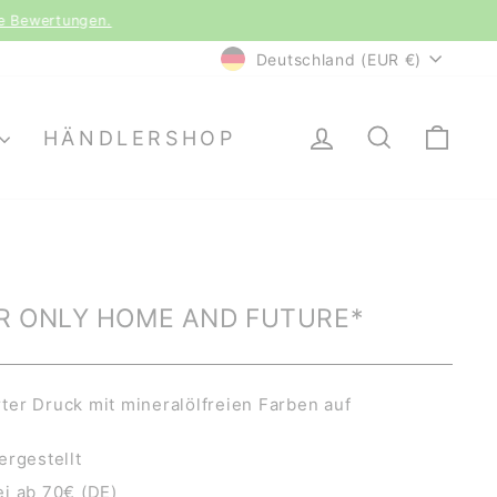
le Bewertungen.
WÄHRUNG
Deutschland (EUR €)
EINLOGGEN
SUCHE
EI
HÄNDLERSHOP
UR ONLY HOME AND FUTURE*
er Druck mit mineralölfreien Farben auf
ergestellt
i ab 70€ (DE)