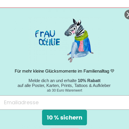
★★★★★
"Nachhaltigkeitsgedanke wird gelebt; sehr
nettes Paket mit tollem Umschlag; jederzeit
wieder."
Nicole
05.09.2024
Für mehr kleine Glücksmomente im Familienalltag 💛
Melde dich an und erhalte
10% Rabatt
auf alle Poster, Karten, Prints, Tattoos & Aufkleber
ab 30 Euro Warenwert
10 % sichern
Siehe dir alle Bewertungen an.