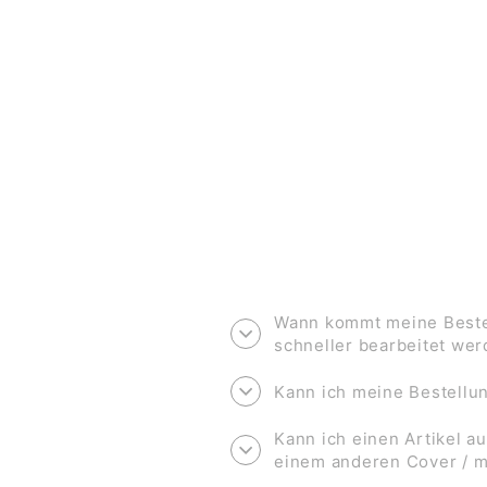
PRINT A4 *OUR ONLY HOME AND
FUTURE*
€11,90
Wann kommt meine Bestel
schneller bearbeitet we
Kann ich meine Bestell
Kann ich einen Artikel au
einem anderen Cover / 