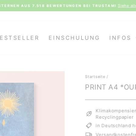
Siehe al
STERNEN AUS 7.518 BEWERTUNGEN BEI TRUSTAMI
Pause
Diashow
ESTSELLER
EINSCHULUNG
INFOS
Startseite
/
PRINT A4 *O
Klimakompensiert
Recyclingpapier
in Deutschland h
Versandkostenfre