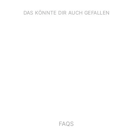
DAS KÖNNTE DIR AUCH GEFALLEN
SPÜLMASCHINENFE
STE STICKER
*FANTASTISCHE
WESEN*
€12,90
FAQS