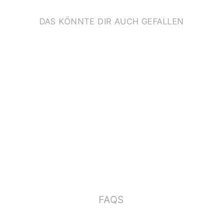
DAS KÖNNTE DIR AUCH GEFALLEN
SPÜLMASCHINENFE
STE STICKER
*WILDE TIERE*
€12,90
FAQS