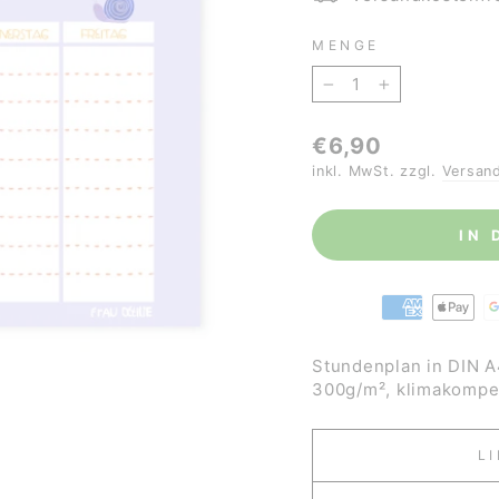
MENGE
−
+
Normaler
€6,90
Preis
inkl. MwSt. zzgl.
Versan
IN
Stundenplan in DIN A
300g
/m²,
klimakompen
L