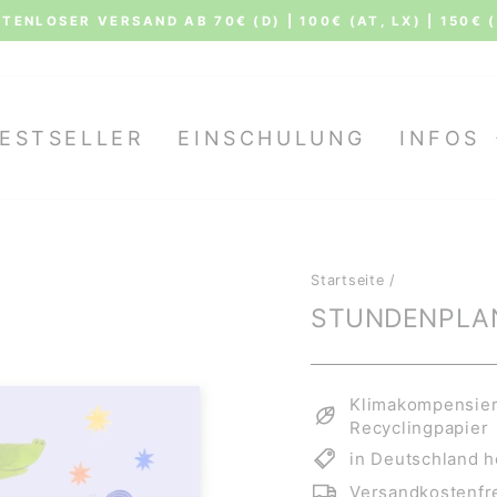
Siehe al
 STERNEN AUS 7.518 BEWERTUNGEN BEI TRUSTAMI
Pause
Diashow
ESTSELLER
EINSCHULUNG
INFOS
Startseite
/
STUNDENPLAN
Klimakompensiert
Recyclingpapier
in Deutschland h
Versandkostenfre