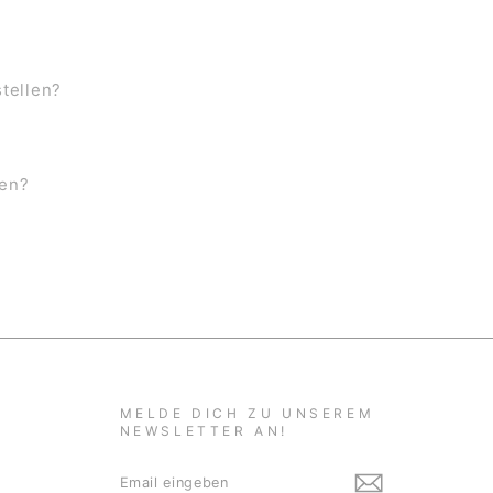
stellen?
ben?
MELDE DICH ZU UNSEREM
NEWSLETTER AN!
EMAIL
ABONNIEREN
EINGEBEN