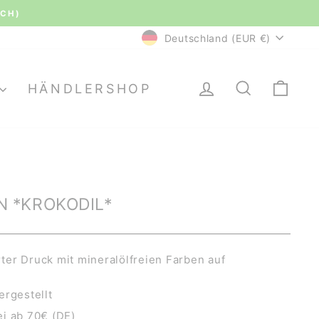
le Bewertungen.
WÄHRUNG
Deutschland (EUR €)
EINLOGGEN
SUCHE
EI
HÄNDLERSHOP
 *KROKODIL*
er Druck mit mineralölfreien Farben auf
ergestellt
i ab 70€ (DE)