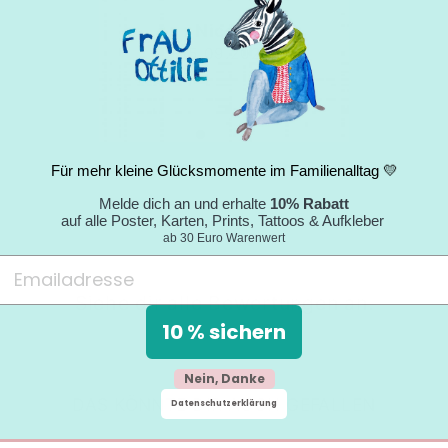
Nicole
05.09.2024
Für mehr kleine Glücksmomente im Familienalltag 💛
Melde dich an und erhalte
10% Rabatt
auf alle Poster, Karten, Prints, Tattoos & Aufkleber
ab 30 Euro Warenwert
Siehe dir alle Bewertungen an.
10 % sichern
Nein, Danke
DAS KÖNNTE DIR AUCH GEFALLEN
Datenschutzerklärung