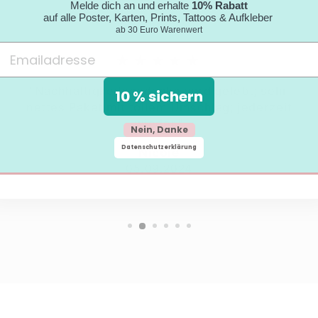
Melde dich an und erhalte
10% Rabatt
auf alle Poster, Karten, Prints, Tattoos & Aufkleber
ab 30 Euro Warenwert
★★★★★
"Nachhaltigkeitsgedanke wird gelebt; sehr
10 % sichern
nettes Paket mit tollem Umschlag; jederzeit
wieder."
Nein, Danke
Datenschutzerklärung
Nicole
05.09.2024