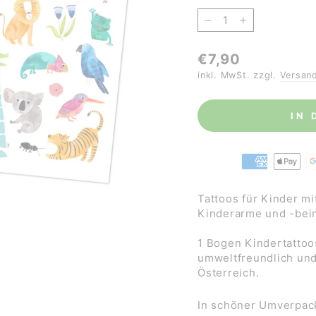
−
+
Normaler
€7,90
Preis
inkl. MwSt. zzgl.
Versan
IN
Tattoos für Kinder mi
Kinderarme und -beine
1 Bogen Kindertattoo
umweltfreundlich und 
Österreich.
In schöner Umverpack