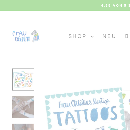
Direkt
4.99 VON 5 
zum
Inhalt
SHOP
NEU
B