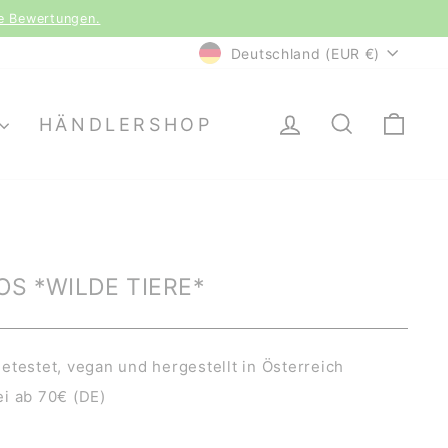
le Bewertungen.
WÄHRUNG
Deutschland (EUR €)
EINLOGGEN
SUCHE
EI
HÄNDLERSHOP
S *WILDE TIERE*
etestet, vegan und hergestellt in Österreich
i ab 70€ (DE)